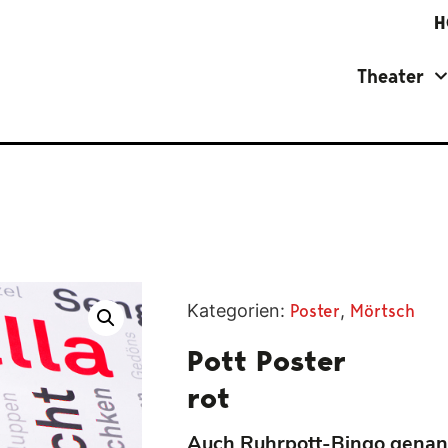
H
Theater
Kategorien:
Poster
,
Mörtsch
Pott Poster
rot
Auch Ruhrpott-Bingo genann